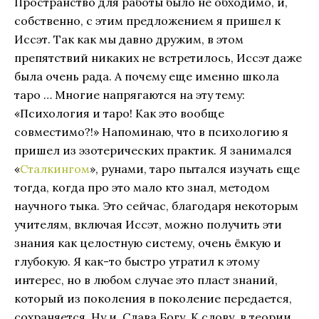
Пространство для работы было не обходимо, и,
собственно, с этим предложением я пришел к
Иссэт. Так как мы давно дружим, в этом
препятствий никаких не встретилось, Иссэт даже
была очень рада. А почему еще именно школа
таро … Многие напрягаются на эту тему:
«Психология и таро! Как это вообще
совместимо?!» Напоминаю, что в психологию я
пришел из эзотерических практик. Я занимался
«
Сталкингом
», рунами, таро пытался изучать еще
тогда, когда про это мало кто знал, методом
научного тыка. Это сейчас, благодаря некоторым
учителям, включая Иссэт, можно получить эти
знания как целостную систему, очень ёмкую и
глубокую. Я как-то быстро утратил к этому
интерес, но в любом случае это пласт знаний,
который из поколения в поколение передается,
сохраняется. Ну и, Слава Богу. К слову, в теории,