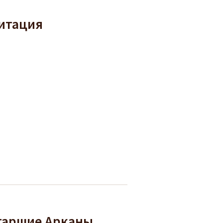
итация
таршие Арканы