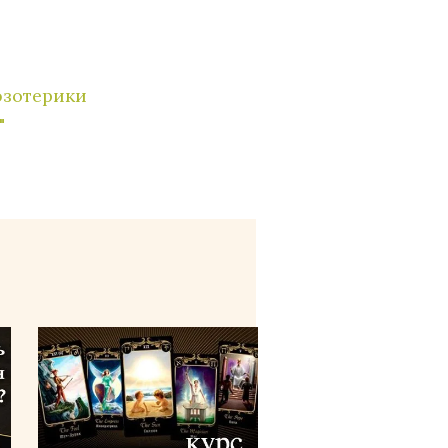
эзотерики
"