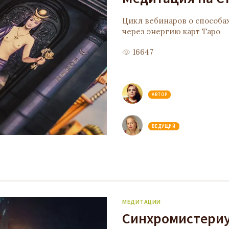
Цикл вебинаров о способах
через энергию карт Таро
16647
АВТОР
ВЕДУЩИЙ
МЕДИТАЦИИ
Синхромистери