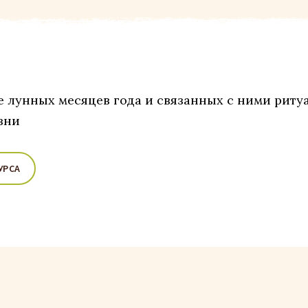
е лунных месяцев года и связанных с ними риту
зни
УРСА