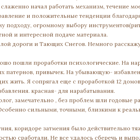
 слаженно начал работать механизм, течение мо
равление и положительные тенденции благодаря
у подходу, огромному выбору инструментов(рит
ной и интересной подаче материала.
лой дороги и Тающих Снегов. Немного расскажу
ошо пошли проработки психологические. На на
х патернов, привычек. На убывающую- избавлен
х жить. Я сопрягал еще с проработкой 12 домов
збавления. красная- для нарабатывания.
олог, замечательно , без проблем шли годовые р
 Особенно сильными, точными, близкими к реал
ния, коридоре затмения было действительно тя
остью сработали. Не все удалось сберечь и выпо