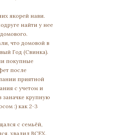
них якорей нави.
одруге найти у нее
домового.
ли, что домовой в
вый Год (Свинка).
ыли покупные
нфет после
мпании приятной
ания с учетом и
в заначке крупную
сом :) как 2-3
щался с семьёй,
ся, хвалил ВСЕХ.