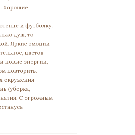
й. Хорошие
отенце и футболку.
лько душ, то
кой. Яркие эмоции
тельное, цветов
ли новые энергии,
ом повторить.
ия окружения,
ь (уборка,
занятия. С огромным
останусь