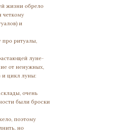
ей жизни обрело
 четкому
уалов) и
 про ритуалы,
растающей луне-
ие от ненужных,
 и цикл луны:
асклады, очень
ьности были броски
жело, поэтому
лнить, но