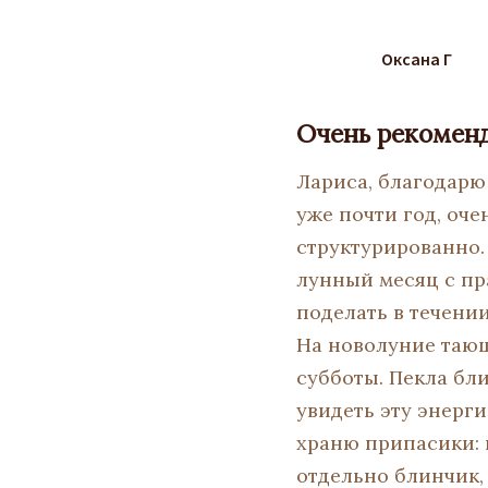
Оксана Г
Очень рекоменд
Лариса, благодарю
уже почти год, оче
структурированно.
лунный месяц с пр
поделать в течении
На новолуние тающ
субботы. Пекла бл
увидеть эту энерги
храню припасики: 
отдельно блинчик,