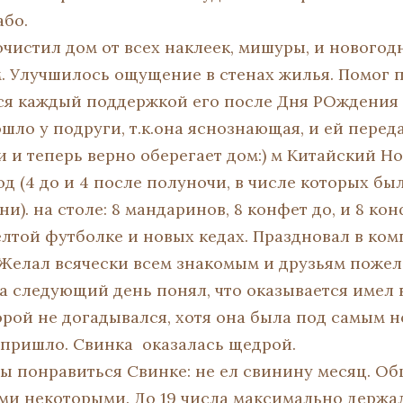
або.
очистил дом от всех наклеек, мишуры, и новогод
. Улучшилось ощущение в стенах жилья. Помог п
ся каждый поддержкой его после Дня РОждения 
ло у подруги, т.к.она яснознающая, и ей переда
 и теперь верно оберегает дом:) м Китайский Но
юд (4 до и 4 после полуночи, в числе которых б
и). на столе: 8 мандаринов, 8 конфет до, и 8 ко
елтой футболке и новых кедах. Праздновал в ко
 Желал всячески всем знакомым и друзьям пожел
На следующий день понял, что оказывается имел 
орой не догадывался, хотя она была под самым но
 пришло. Свинка оказалась щедрой.
бы понравиться Свинке: не ел свинину месяц. Об
ми некоторыми. До 19 числа максимально держал