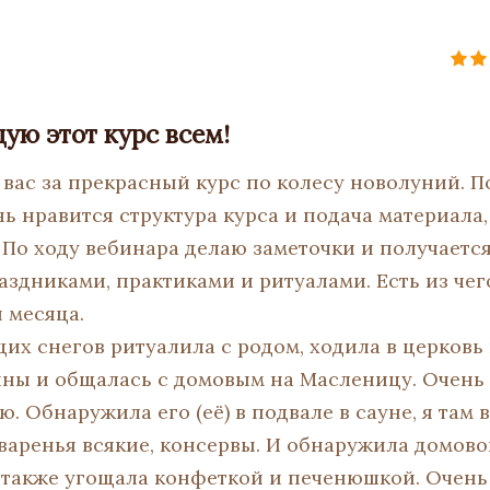
ую этот курс всем!
 вас за прекрасный курс по колесу новолуний.
нь нравится структура курса и подача материала,
 По ходу вебинара делаю заметочки и получаетс
аздниками, практиками и ритуалами. Есть из чег
 месяца.
их снегов ритуалила с родом, ходила в церковь
ины и общалась с домовым на Масленицу. Очень
ю. Обнаружила его (её) в подвале в сауне, я там
варенья всякие, консервы. И обнаружила домовог
 также угощала конфеткой и печенюшкой. Очень