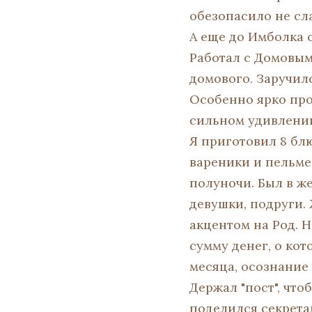
обезопасило не сл
А еще до Имболка 
Работал с Домовым
домового. Заручил
Особенно ярко прош
сильном удивлении
Я приготовил 8 бл
вареники и пельмен
полуночи. Был в ж
девушки, подруги.
акцентом на Род. 
сумму денег, о кот
месяца, осознание
Держал "пост", что
поделился секрета