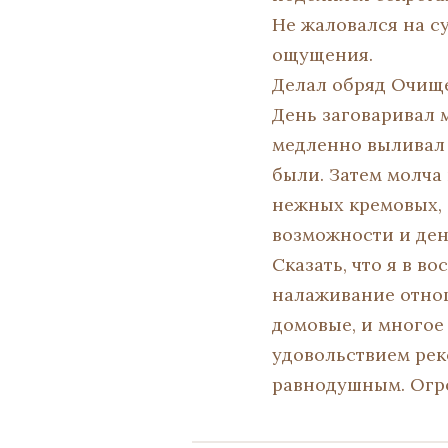
Не жаловался на су
ощущения.
Делал обряд Очище
День заговаривал м
медленно выливал 
были. Затем молча 
нежных кремовых, б
возможности и дене
Сказать, что я в в
налаживание отнош
домовые, и многое 
удовольствием рек
равнодушным. Огр