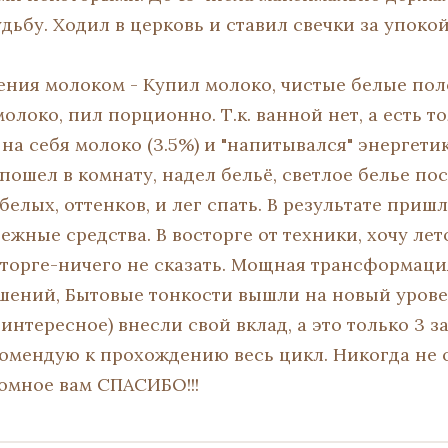
дьбу. Ходил в церковь и ставил свечки за упоко
ния молоком - Купил молоко, чистые белые пол
олоко, пил порционно. Т.к. ванной нет, а есть то
на себя молоко (3.5%) и "напитывался" энергети
пошел в комнату, надел бельё, светлое белье пос
елых, оттенков, и лег спать. В результате приш
жные средства. В восторге от техники, хочу лет
осторге-ничего не сказать. Мощная трансформац
ений, Бытовые тонкости вышли на новый уровен
интересное) внесли свой вклад, а это только 3 
омендую к прохождению весь цикл. Никогда не 
омное вам СПАСИБО!!!