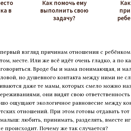
место
Как помочь ему
Как
ка в
выполнить свою
при
задачу?
ребе
 первый взгляд причинам отношения с ребёнком
стом, месте. Или же всё идёт очень гладко, а по 
говориться. Вроде бы и мама понимающая, и м
оловой, но душевного контакта между ними не сл
иваются даже те мамы, которых смело можно на
переживаниями, они видят свою ответственность
рошо ощущают экологичное равновесие между ко
ских отношений. При этом готовы отдавать тот 
алыш: любить, принимать, разделять, вместе иг
е происходит. Почему же так случается?