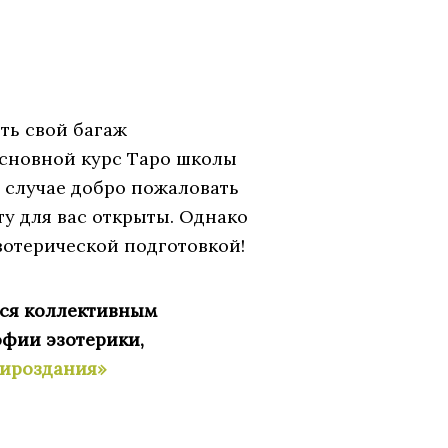
ть свой багаж
Основной курс Таро школы
м случае добро пожаловать
у для вас открыты. Однако
эзотерической подготовкой!
тся коллективным
офии эзотерики,
Мироздания»