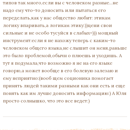
типов так много,если вы с человеком разные...не
надо ему что-то доносить или пытаться его
переделать,как у нас общество любит: этикам
логику впаривать,а логикам этику:))цени свои
сильные и не особо тусуйся в слабых=))) мощный
инструмент:если я не нахожу теперь с каким-то
человеком общего языка,не слышит он меня,раньше
это было проблемой,обычн о плюешь и уходишь. А
тут я подумала,что возможно я не на его языке
говорю,а может вообще в его болевую залезаю и
ему неприятно:(вооб щем соционика помогает
принять людей такими разными как они есть и еще
понять как им лучше доносить информацию:) А Юля
просто солнышко, что это все ведет:)