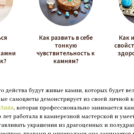
ься
Как развить в себе
Как 
тонкую
свойст
камни
чувствительность к
здор
к?
камням?
о действа будут живые камни, которых будет ве
ные самоцветы демонстрирует из своей личной к
 Лийя
, которая профессионально занимается камн
о лет работала в камнерезной мастерской и умее
тавливать украшения из драгоценных и полудра
рчеством, травами и минералами она занимается 