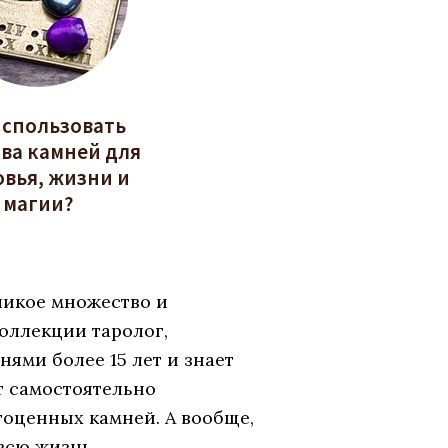
использовать
ва камней для
овья, жизни и
магии?
ликое множество и
оллекции таролог,
ями более 15 лет и знает
т самостоятельно
гоценных камней. А вообще,
всю жизнь.