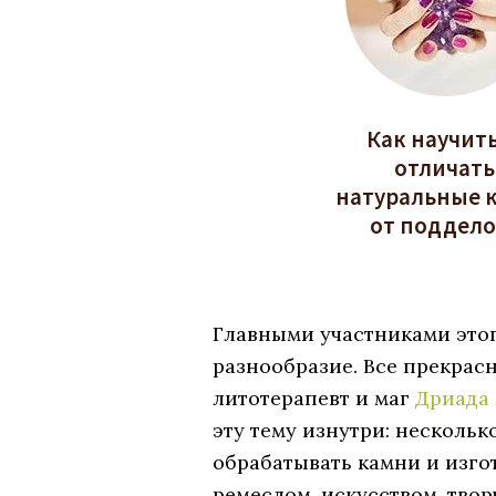
Как научит
отличать
натуральные 
от поддело
Главными участниками этог
разнообразие. Все прекрас
литотерапевт и маг
Дриада
эту тему изнутри: нескольк
обрабатывать камни и изго
ремеслом, искусством, тво