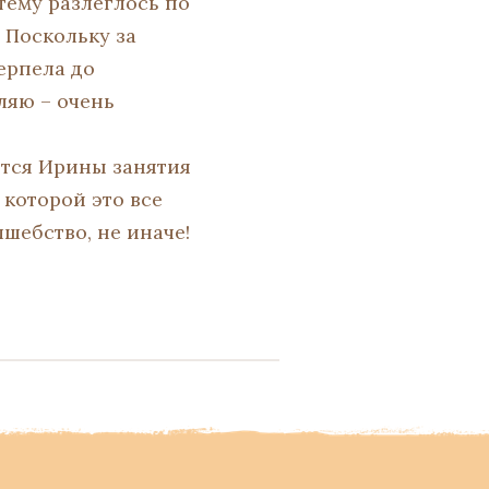
тему разлеглось по
 Поскольку за
ерпела до
вляю – очень
ятся Ирины занятия
 которой это все
лшебство, не иначе!