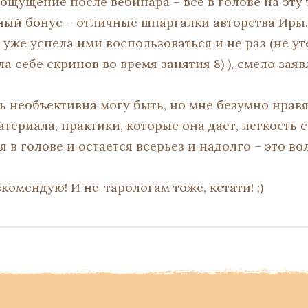
ощущение после вебинара – все в голове на эту 
ный бонус – отличные шпаргалки авторства Иры.
уже успела ими воспользоваться и не раз (не ут
а себе скринов во время занятия 8) ), смело зая
нь необъективна могу быть, но мне безумно нрав
териала, практики, которые она дает, легкость с
 в голове и остается всерьез и надолго – это во
екомендую! И не-тарологам тоже, кстати! ;)