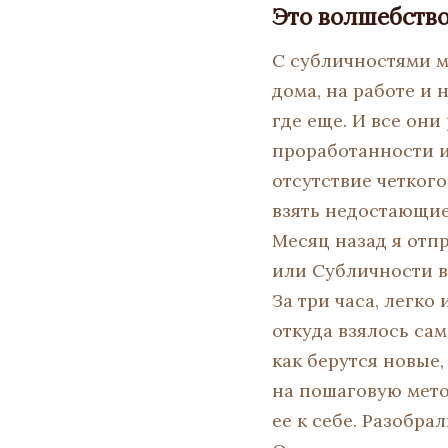
Это волшебство,
С субличностями мы
дома, на работе и 
где еще. И все они
проработанности и
отсутствие четког
взять недостающие 
Месяц назад я отп
или Субличности в
За три часа, легк
откуда взялось са
как берутся новые,
на пошаговую мет
ее к себе. Разобр