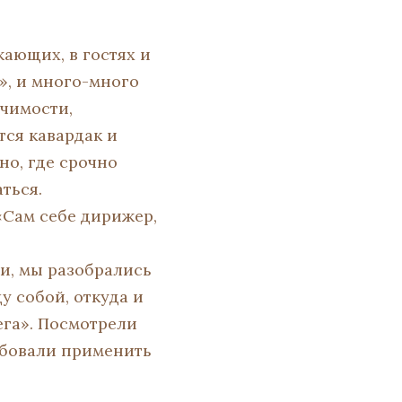
жающих, в гостях и
ы», и много-много
ачимости,
тся кавардак и
но, где срочно
ться.
«Сам себе дирижер,
ми, мы разобрались
у собой, откуда и
ега». Посмотрели
обовали применить