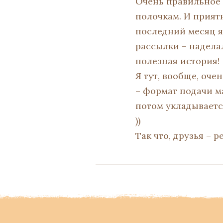
Очень правильное 
полочкам. И прият
последний месяц я 
рассылки – наделал
полезная история!
Я тут, вообще, оче
– формат подачи ма
потом укладывается
))
Так что, друзья – р