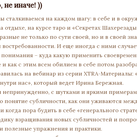
 не иначе! ))
 сталкиваемся на каждом шагу: в себе и в окру
на отдыхе, на курсе таро и «Секретах Шахерезад
 разные не только по сути своей, но и в своей зн
 востребованности. И еще иногда с ними случае
о понимания – куда какую применить своевремен
и как с этим всем обилием в себе потом разобра
равилась на вебинар из серии XTRA-Материалы: 
нутри нас», который ведет Ирина Бережная.
о и непринужденно, с шутками и яркими примера
мо понятие субличности, как они уживаются межд
 и когда пора будить в себе «генерального страт
одику взращивания новых субличностей и попр
али полезные упражнения и практики.