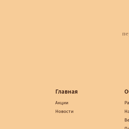
пе
Главная
О
Акции
Р
Новости
Н
В
П