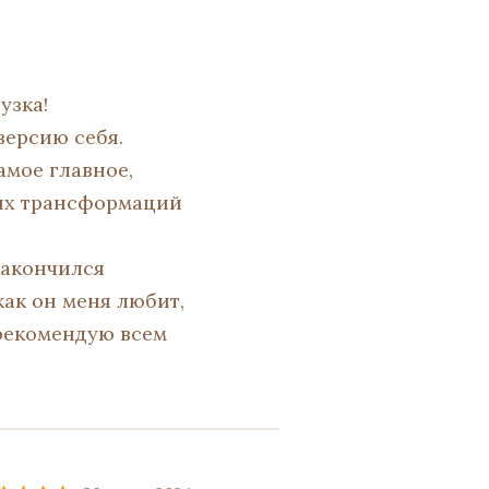
узка!
версию себя.
самое главное,
трых трансформаций
 закончился
как он меня любит,
 рекомендую всем