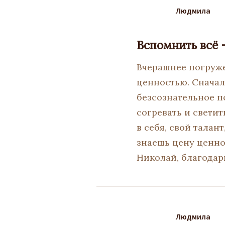
Людмила
Вспомнить всё 
Вчерашнее погруже
ценностью. Сначала
безсознательное по
согревать и светит
в себя, свой талан
знаешь цену ценно
Николай, благодарю
Людмила