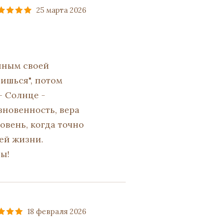
25 марта 2026
нным своей
нишься", потом
- Солнце -
зновенность, вера
ровень, когда точно
ей жизни.
ы!
18 февраля 2026