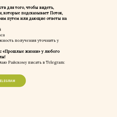
тв для того, чтобы видеть,
и, которые подсказывает Поток,
оим путем или дающие ответы на
й
аса
жность получения уточнить у
рс «Прошлые жизни» у любого
лы!
аю Райскому писать в Telegram: