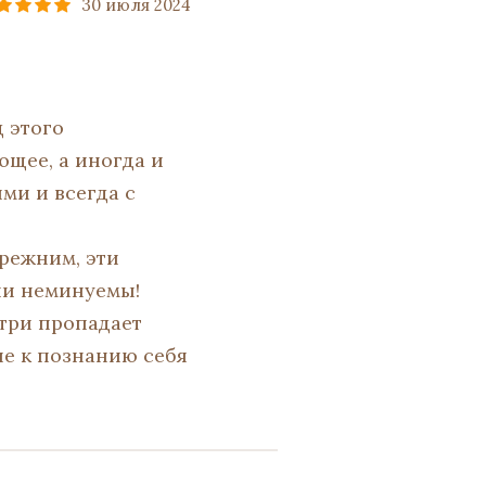
30 июля 2024
 этого
ющее, а иногда и
ми и всегда с
прежним, эти
ии неминуемы!
утри пропадает
ие к познанию себя