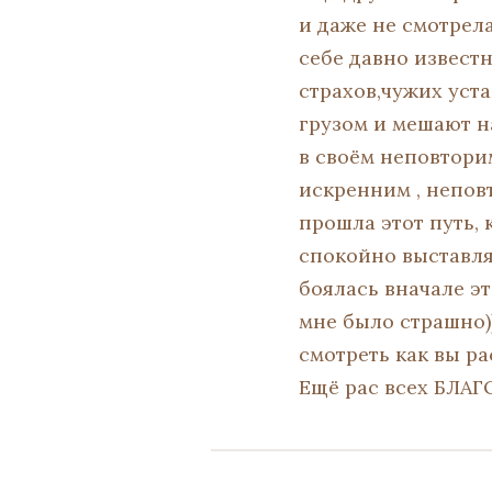
и даже не смотрела
себе давно известн
страхов,чужих уст
грузом и мешают на
в своём неповтори
искренним , непов
прошла этот путь, 
спокойно выставлят
боялась вначале э
мне было страшно))
смотреть как вы ра
Ещё рас всех БЛАГ