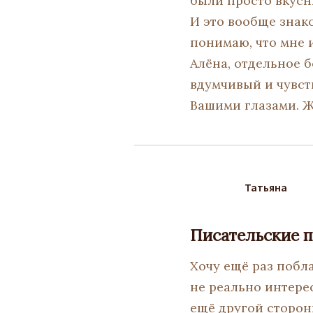
были просто вкус
И это вообще знако
понимаю, что мне 
Алёна, отдельное 
вдумчивый и чувст
Вашими глазами. Ж
Татьяна
Писательские 
Хочу ещё раз побла
не реально интере
ещё другой стороны