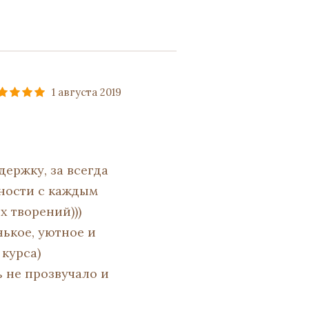
1 августа 2019
держку, за всегда
нности с каждым
 творений)))
нькое, уютное и
 курса)
ь не прозвучало и