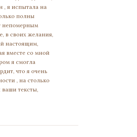
 , я испытала на
только полны
ят непомерным
е, в своих желания,
ой настоящим,
ая вместе со мной
ром я смогла
рдит, что я очень
ости , на столько
и ваши тексты,