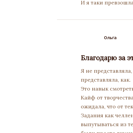
И я таки превзошл
Ольга
Благодарю за э
Я не представляла,
представляла, как.
Это навык смотреть
Кайф от творчеств
ожидала, что от те
Задания как челле
выпутываться из те