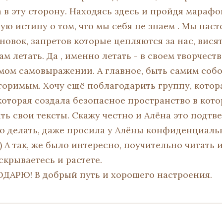
 в эту сторону. Находясь здесь и пройдя марафон
ую истину о том, что мы себя не знаем . Мы нас
ановок, запретов которые цепляются за нас, вис
м летать. Да , именно летать - в своем творчеств
мом самовыражении. А главное, быть самим соб
торимым. Хочу ещё поблагодарить группу, котор
которая создала безопасное пространство в кото
ь свои тексты. Скажу честно и Алёна это подтве
то делать, даже просила у Алёны конфиденциальн
 А так, же было интересно, поучительно читать 
скрываетесь и растете.
ОДАРЮ! В добрый путь и хорошего настроения.