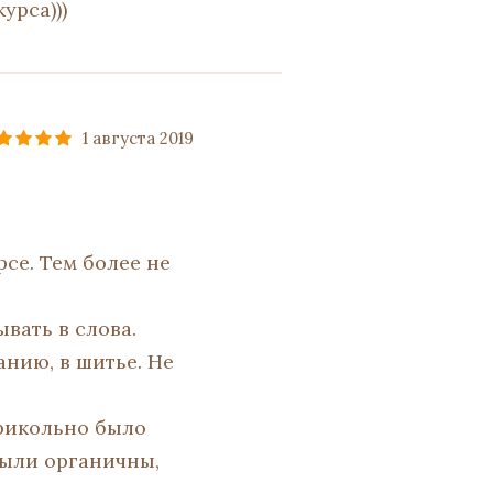
урса)))
1 августа 2019
рсе. Тем более не
вать в слова.
нию, в шитье. Не
прикольно было
 были органичны,