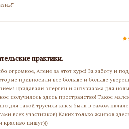
знь!"
ательские практики.
ибо огромное, Алене за этот курс! За заботу и под
которые привносили все больше и больше увере
нием! Придавали энергии и энтузиазма для новых
ьное получилось здесь пространство! Такое мале
но для такой трусихи как я была в самом начале
ами всех участников) Каких только жанров здес
и красиво пишут)))