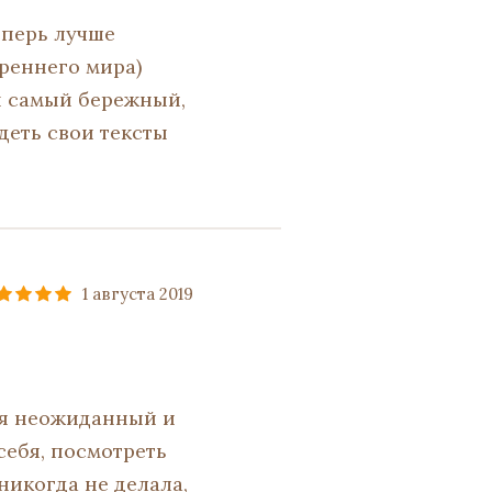
еперь лучше
треннего мира)
ы самый бережный,
деть свои тексты
1 августа 2019
еня неожиданный и
себя, посмотреть
 никогда не делала,