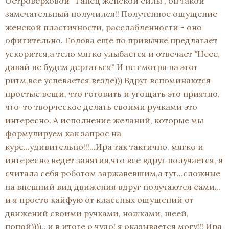
Островерховой "Танец женской силы", он такой
замечательный получился!! Полученное ощущение
женской пластичности, расслабленности - оно
офигительно. Голова еще по привычке предлагает
ускорится,а тело мягко улыбается и отвечает "Неее,
давай не будем дергаться" И не смотря на этот
ритм,все успевается везде))) Вдруг вспоминаются
простые вещи, что готовить и угощать это приятно,
что-то творческое делать своими ручками это
интересно. А исполнение желаний, которые мы
формулируем как запрос на
курс...удивительно!!!...Ира так тактично, мягко и
интересно ведет занятия,что все вдруг получается, я
считала себя роботом заржавевшим,а тут...сложные
на внешний вид движения вдруг получаются сами...
и я просто кайфую от классных ощущений от
движений своими ручками, ножками, шеей,
попой)))).. и в итоге о чудо! я оказывается могу!!! Ира