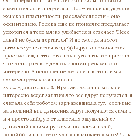
Островерховой "Танец женской силы", он такой
замечательный получился!! Полученное ощущение
женской пластичности, расслабленности - оно
офигительно. Голова еще по привычке предлагает
ускорится,а тело мягко улыбается и отвечает "Неее,
давай не будем дергаться" И не смотря на этот
ритм,все успевается везде))) Вдруг вспоминаются
простые вещи, что готовить и угощать это приятно,
что-то творческое делать своими ручками это
интересно. А исполнение желаний, которые мы
формулируем как запрос на
курс...удивительно!!!...Ира так тактично, мягко и
интересно ведет занятия,что все вдруг получается, я
считала себя роботом заржавевшим,а тут...сложные
на внешний вид движения вдруг получаются сами...
и я просто кайфую от классных ощущений от
движений своими ручками, ножками, шеей,
попой)))).. и в итоге о чудо! я оказывается могу!!! Ира