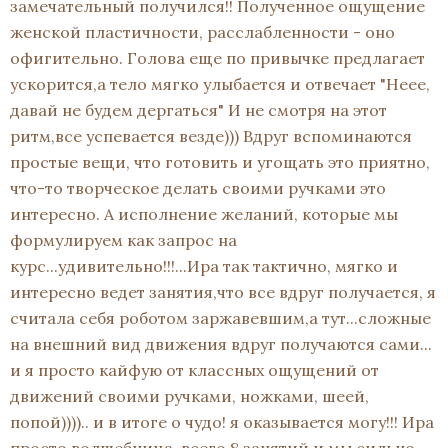
замечательный получился!! Полученное ощущение
женской пластичности, расслабленности - оно
офигительно. Голова еще по привычке предлагает
ускорится,а тело мягко улыбается и отвечает "Неее,
давай не будем дергаться" И не смотря на этот
ритм,все успевается везде))) Вдруг вспоминаются
простые вещи, что готовить и угощать это приятно,
что-то творческое делать своими ручками это
интересно. А исполнение желаний, которые мы
формулируем как запрос на
курс...удивительно!!!...Ира так тактично, мягко и
интересно ведет занятия,что все вдруг получается, я
считала себя роботом заржавевшим,а тут...сложные
на внешний вид движения вдруг получаются сами...
и я просто кайфую от классных ощущений от
движений своими ручками, ножками, шеей,
попой)))).. и в итоге о чудо! я оказывается могу!!! Ира