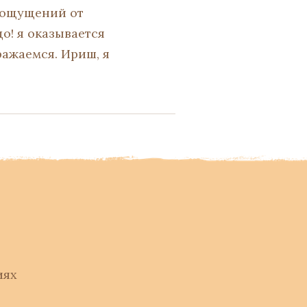
х ощущений от
до! я оказывается
ражаемся. Ириш, я
иях