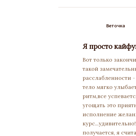
Веточка
Я просто кайфу
Вот только законч
такой замечательн
расслабленности -
тело мягко улыбает
ритм,все успеваетс
угощать это приятн
исполнение желани
курс...удивительно!
получается, я счит