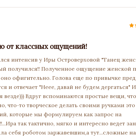
ю от классных ощущений!
ился интенсив у Иры Островерховой "Танец женс
ый получился!! Полученное ощущение женской п
 оно офигительно. Голова еще по привычке пред
ся и отвечает "Неее, давай не будем дергаться" И
я везде))) Вдруг вспоминаются простые вещи, что
о, что-то творческое делать своими ручками это
й, которые мы формулируем как запрос на
!!...Ира так тактично, мягко и интересно ведет за
ала себя роботом заржавевшим,а тут...сложные н