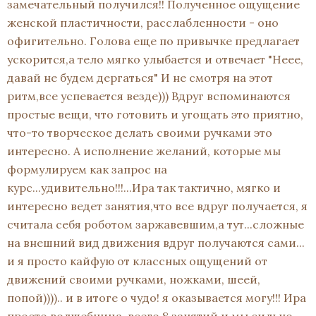
замечательный получился!! Полученное ощущение
женской пластичности, расслабленности - оно
офигительно. Голова еще по привычке предлагает
ускорится,а тело мягко улыбается и отвечает "Неее,
давай не будем дергаться" И не смотря на этот
ритм,все успевается везде))) Вдруг вспоминаются
простые вещи, что готовить и угощать это приятно,
что-то творческое делать своими ручками это
интересно. А исполнение желаний, которые мы
формулируем как запрос на
курс...удивительно!!!...Ира так тактично, мягко и
интересно ведет занятия,что все вдруг получается, я
считала себя роботом заржавевшим,а тут...сложные
на внешний вид движения вдруг получаются сами...
и я просто кайфую от классных ощущений от
движений своими ручками, ножками, шеей,
попой)))).. и в итоге о чудо! я оказывается могу!!! Ира