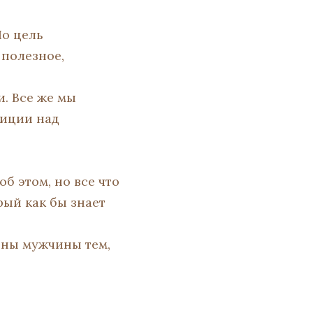
Но цель
 полезное,
и. Все же мы
зиции над
б этом, но все что
рый как бы знает
лены мужчины тем,