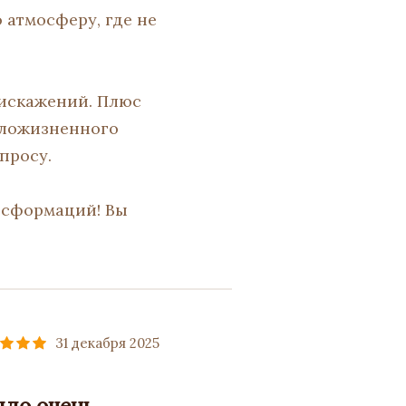
 атмосферу, где не
 искажений. Плюс
шложизненного
просу.
нсформаций! Вы
31 декабря 2025
ыло очень