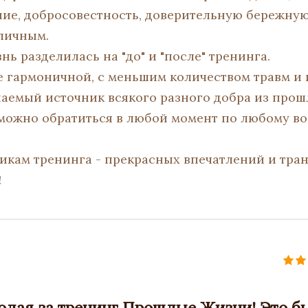
ние, добросовестность, доверительную бережную
личным.
нь разделилась на "до" и "после" тренинга.
ее гармоничной, с меньшим количеством травм и
аемый источник всякого разного добра из про
 можно обратиться в любой момент по любому во
икам тренинга - прекрасных впечатлений и тра
!
лая за тренинг Прошлые Жизни! Это б