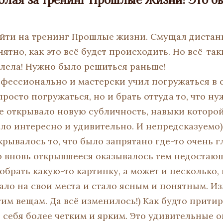
ойти на тренинг Прошлые жизни. Смущал диста
ятно, как это всё будет происходить. Но всё-та
лела! Нужно было решиться раньше!
фессионально и мастерски учил погружаться в
росто погружаться, но и брать оттуда то, что ну
 открывало новую субличность, навыки которо
ыло интересно и удивительно. И непредсказуемо)
рывалось то, что было запрятано где-то очень г
о вновь открывшееся оказывалось тем недостаю
обрать какую-то картинку, а может и несколько,
тало на свои места и стало ясным и понятным. И
им вещам. Да всё изменилось!) Как будто прити
 себя более четким и ярким. Это удивительные 