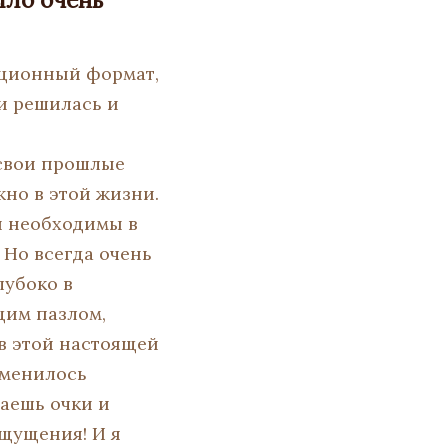
нционный формат,
ки решилась и
 свои прошлые
жно в этой жизни.
й необходимы в
 Но всегда очень
лубоко в
щим пазлом,
 в этой настоящей
зменилось
раешь очки и
ощущения! И я