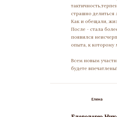
тактичность,терпе
страшно делиться 
Как и обещали, жиз
После - стала бол
появился неисчерп
опыта, к которому
Всем новым участн
будете впечатлены
Елена
Благодарю Нико