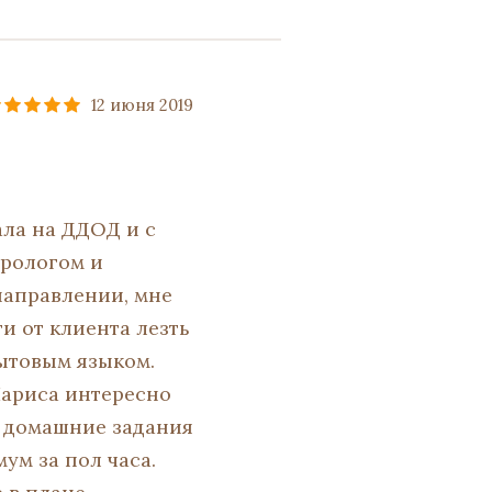
12 июня 2019
ала на ДДОД и с
арологом и
аправлении, мне
ти от клиента лезть
ытовым языком.
Лариса интересно
, домашние задания
ум за пол часа.