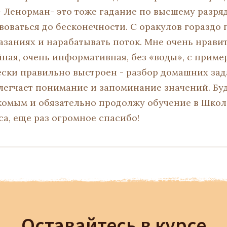
- Ленорман- это тоже гадание по высшему разряд
оваться до бесконечности. С оракулов гораздо
казаниях и нарабатывать поток. Мне очень нрави
йная, очень информативная, без «воды», с приме
ески правильно выстроен - разбор домашних за
легчает понимание и запоминание значений. Бу
акомым и обязательно продолжу обучение в Школ
са, еще раз огромное спасибо!
Оставайтесь в курсе