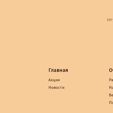
пе
Главная
О
Акции
Р
Новости
Н
В
П