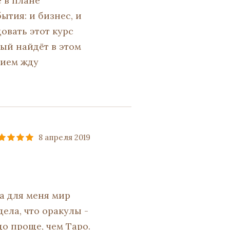
 в плане
ытия: и бизнес, и
овать этот курс
ый найдёт в этом
нием жду
8 апреля 2019
а для меня мир
дела, что оракулы -
до проще, чем Таро.