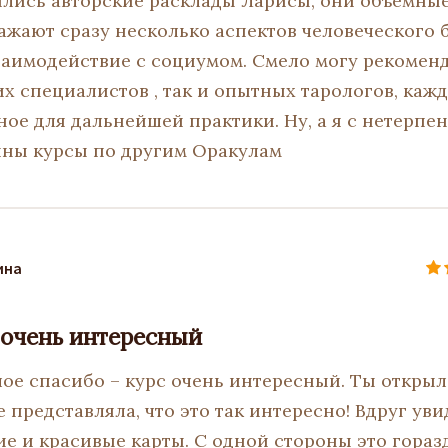
лись авторские расклады Ларисы, они объемные
жают сразу несколько аспектов человеческого б
заимодействие с социумом. Смело могу рекоменд
х специалистов , так и опытных тарологов, кажд
ное для дальнейшей практики. Ну, а я с нетерпе
ны курсы по другим Оракулам
ина
 очень интересный
шое спасибо – курс очень интересный. Ты открыл
е представляла, что это так интересно! Вдруг уви
е и красивые карты. С одной стороны это гораз