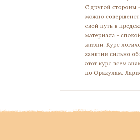
С другой стороны 
можно совершенств
свой путь в предс
материала - споко
жизни. Курс логич
занятии сильно об
этот курс всем зн
по Оракулам. Лари