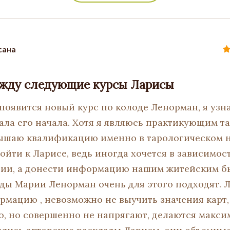
сана
 жду следующие курсы Ларисы
 появится новый курс по колоде Ленорман, я узн
ла его начала. Хотя я являюсь практикующим т
ышаю квалификацию именно в тарологическом н
ойти к Ларисе, ведь иногда хочется в зависимос
рии, а донести информацию нашим житейским б
ды Марии Ленорман очень для этого подходят. 
мацию , невозможно не выучить значения карт
о, но совершенно не напрягают, делаются максим