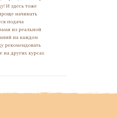
у! И здесь тоже
 проще начинать
тся подача
рами из реальной
даний на каждом
ду рекомендовать
е на других курсах