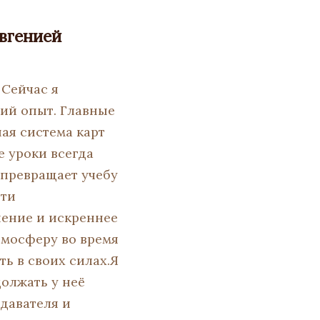
Евгенией
 Сейчас я
щий опыт. Главные
ая система карт
е уроки всегда
 превращает учебу
йти
пение и искреннее
мосферу во время
ть в своих силах.Я
должать у неё
давателя и