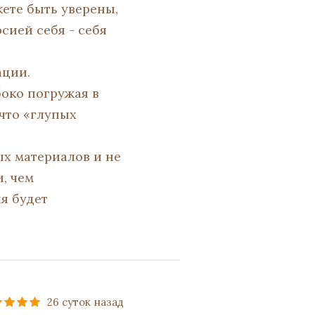
ете быть уверены,
сией себя - себя
ации.
боко погружая в
 что «глупых
х материалов и не
, чем
я будет
26 суток назад