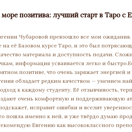
 море позитива: лучший старт в Таро с 
вгении Чубаровой превзошло все мои ожидания.
 на её Базовом курсе Таро, и это был потрясаю
ачество материала и доступность подачи. Сложн
чкам, информация усваивается легко и быстро.Е
оятном позитиве, что очень заряжает энергией и
вгения обладает редким качеством — умением на
дход к каждому студенту. Её отзывчивость, тер
оздают очень комфортную и поддерживающую ат
подскажет, исправит ошибки и вселит увереннос
то пошла именно к ней, и уже твёрдо думаю про
Рекомендую Евгению как высококлассного препо