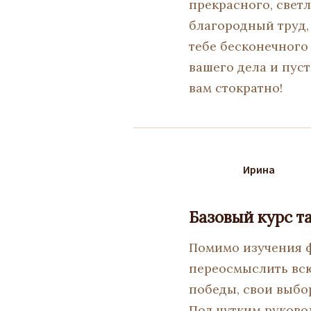
прекрасного, светл
благородный труд,
тебе бесконечного
вашего дела и пуст
вам стократно!
Ирина
Базовый курс т
Помимо изучения ф
переосмыслить всю
победы, свои выбо
Под чутким руково