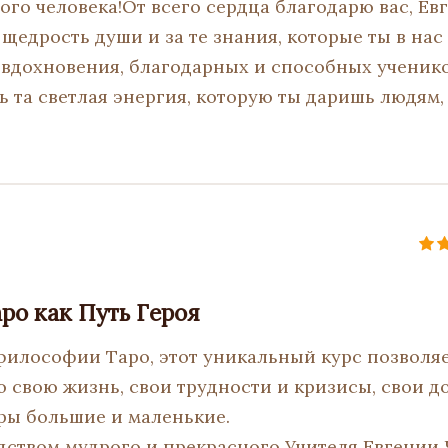
ого человека!От всего сердца благодарю вас, Евг
 щедрость души и за те знания, которые ты в на
 вдохновения, благодарных и способных ученик
ь та светлая энергия, которую ты даришь людям,
аро как Путь Героя
илософии Таро, этот уникальный курс позволяе
 свою жизнь, свои трудности и кризисы, свои д
ры большие и маленькие.
дством мудрого и прекрасного Учителя Евгении 